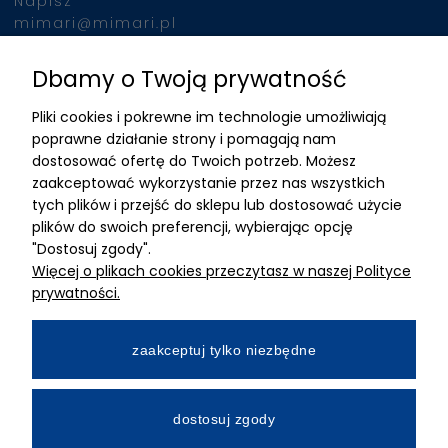
Napisz
mimari@mimari.pl
Dbamy o Twoją prywatność
Znajdziesz nas
Pliki cookies i pokrewne im technologie umożliwiają
ADRES
poprawne działanie strony i pomagają nam
dostosować ofertę do Twoich potrzeb. Możesz
MIMARI sp z o.o.
zaakceptować wykorzystanie przez nas wszystkich
ul. Kurkowa 12
tych plików i przejść do sklepu lub dostosować użycie
50-210 Wrocław
plików do swoich preferencji, wybierając opcję
"Dostosuj zgody".
Dane rejestracyjne
Więcej o plikach cookies przeczytasz w naszej Polityce
NIP:8982325327
prywatności.
KRS: 0001195789
Kapitał zakładowy 100 000,00zl
zaakceptuj tylko niezbędne
Wpłacony w całości
Numer konta bankowego
dostosuj zgody
34 2490 0005 0000 4530 9115 2213