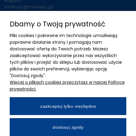
Napisz
mimari@mimari.pl
Dbamy o Twoją prywatność
Znajdziesz nas
Pliki cookies i pokrewne im technologie umożliwiają
ADRES
poprawne działanie strony i pomagają nam
dostosować ofertę do Twoich potrzeb. Możesz
MIMARI sp z o.o.
zaakceptować wykorzystanie przez nas wszystkich
ul. Kurkowa 12
tych plików i przejść do sklepu lub dostosować użycie
50-210 Wrocław
plików do swoich preferencji, wybierając opcję
"Dostosuj zgody".
Dane rejestracyjne
Więcej o plikach cookies przeczytasz w naszej Polityce
NIP:8982325327
prywatności.
KRS: 0001195789
Kapitał zakładowy 100 000,00zl
zaakceptuj tylko niezbędne
Wpłacony w całości
Numer konta bankowego
dostosuj zgody
34 2490 0005 0000 4530 9115 2213