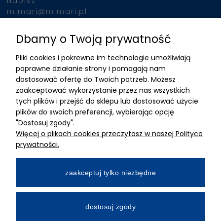
Napisz
mimari@mimari.pl
Dbamy o Twoją prywatność
Znajdziesz nas
Pliki cookies i pokrewne im technologie umożliwiają
ADRES
poprawne działanie strony i pomagają nam
dostosować ofertę do Twoich potrzeb. Możesz
MIMARI sp z o.o.
zaakceptować wykorzystanie przez nas wszystkich
ul. Kurkowa 12
tych plików i przejść do sklepu lub dostosować użycie
50-210 Wrocław
plików do swoich preferencji, wybierając opcję
"Dostosuj zgody".
Dane rejestracyjne
Więcej o plikach cookies przeczytasz w naszej Polityce
NIP:8982325327
prywatności.
KRS: 0001195789
Kapitał zakładowy 100 000,00zl
zaakceptuj tylko niezbędne
Wpłacony w całości
Numer konta bankowego
dostosuj zgody
34 2490 0005 0000 4530 9115 2213