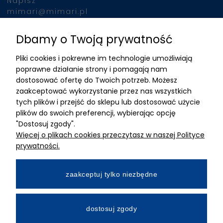
Napisz
mimari@mimari.pl
Dbamy o Twoją prywatność
Znajdziesz nas
Pliki cookies i pokrewne im technologie umożliwiają
ADRES
poprawne działanie strony i pomagają nam
dostosować ofertę do Twoich potrzeb. Możesz
MIMARI sp z o.o.
zaakceptować wykorzystanie przez nas wszystkich
ul. Kurkowa 12
tych plików i przejść do sklepu lub dostosować użycie
50-210 Wrocław
plików do swoich preferencji, wybierając opcję
"Dostosuj zgody".
Dane rejestracyjne
Więcej o plikach cookies przeczytasz w naszej Polityce
NIP:8982325327
prywatności.
KRS: 0001195789
Kapitał zakładowy 100 000,00zl
zaakceptuj tylko niezbędne
Wpłacony w całości
Numer konta bankowego
dostosuj zgody
34 2490 0005 0000 4530 9115 2213