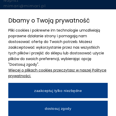
Napisz
mimari@mimari.pl
Dbamy o Twoją prywatność
Znajdziesz nas
Pliki cookies i pokrewne im technologie umożliwiają
ADRES
poprawne działanie strony i pomagają nam
dostosować ofertę do Twoich potrzeb. Możesz
MIMARI sp z o.o.
zaakceptować wykorzystanie przez nas wszystkich
ul. Kurkowa 12
tych plików i przejść do sklepu lub dostosować użycie
50-210 Wrocław
plików do swoich preferencji, wybierając opcję
"Dostosuj zgody".
Dane rejestracyjne
Więcej o plikach cookies przeczytasz w naszej Polityce
NIP:8982325327
prywatności.
KRS: 0001195789
Kapitał zakładowy 100 000,00zl
zaakceptuj tylko niezbędne
Wpłacony w całości
Numer konta bankowego
dostosuj zgody
34 2490 0005 0000 4530 9115 2213