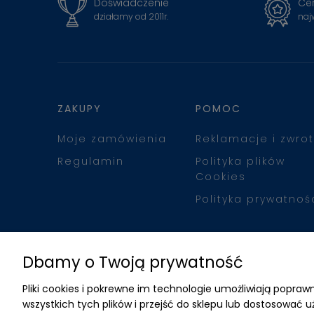
Doświadczenie
Cer
działamy od 2011r.
naj
ZAKUPY
POMOC
Moje zamówienia
Reklamacje i zwrot
Regulamin
Polityka plików
Cookies
Polityka prywatnoś
Dbamy o Twoją prywatność
Pliki cookies i pokrewne im technologie umożliwiają popr
wszystkich tych plików i przejść do sklepu lub dostosować u