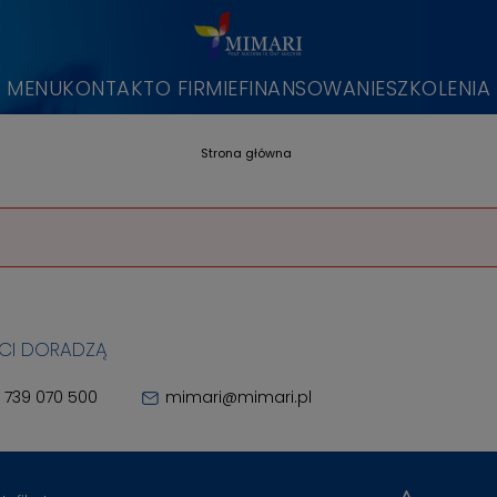
MENU
KONTAKT
O FIRMIE
FINANSOWANIE
SZKOLENIA
Strona główna
 CI DORADZĄ
 739 070 500
mimari@mimari.pl