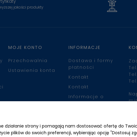
tyfikaty
wyższej jakości produkty
MOJE KONTO
INFORMACJE
KO
y
Przechowalnia
Dostawa i formy
Za
płatności
Tel
Ustawienia konta
Tel
Kontakt
Tel
ci
Kontakt
Na
Informacje o
mi
leasingu
Zn
awne działanie strony i pomagają nam dostosować ofertę do Two
życie plików do swoich preferencji, wybierając opcję "Dostosuj zg