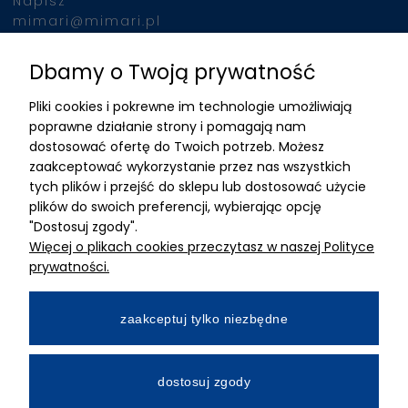
Napisz
mimari@mimari.pl
Dbamy o Twoją prywatność
Znajdziesz nas
Pliki cookies i pokrewne im technologie umożliwiają
ADRES
poprawne działanie strony i pomagają nam
dostosować ofertę do Twoich potrzeb. Możesz
MIMARI sp z o.o.
zaakceptować wykorzystanie przez nas wszystkich
ul. Kurkowa 12
tych plików i przejść do sklepu lub dostosować użycie
50-210 Wrocław
plików do swoich preferencji, wybierając opcję
"Dostosuj zgody".
Dane rejestracyjne
Więcej o plikach cookies przeczytasz w naszej Polityce
NIP:8982325327
prywatności.
KRS: 0001195789
Kapitał zakładowy 100 000,00zl
zaakceptuj tylko niezbędne
Wpłacony w całości
Numer konta bankowego
dostosuj zgody
34 2490 0005 0000 4530 9115 2213