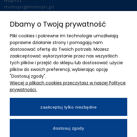
Napisz
mimari@mimari.pl
Dbamy o Twoją prywatność
Znajdziesz nas
Pliki cookies i pokrewne im technologie umożliwiają
ADRES
poprawne działanie strony i pomagają nam
dostosować ofertę do Twoich potrzeb. Możesz
MIMARI sp z o.o.
zaakceptować wykorzystanie przez nas wszystkich
ul. Kurkowa 12
tych plików i przejść do sklepu lub dostosować użycie
50-210 Wrocław
plików do swoich preferencji, wybierając opcję
"Dostosuj zgody".
Dane rejestracyjne
Więcej o plikach cookies przeczytasz w naszej Polityce
NIP:8982325327
prywatności.
KRS: 0001195789
Kapitał zakładowy 100 000,00zl
zaakceptuj tylko niezbędne
Wpłacony w całości
Numer konta bankowego
dostosuj zgody
34 2490 0005 0000 4530 9115 2213