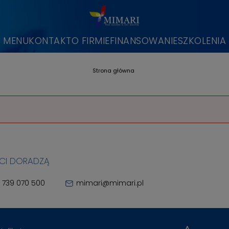
MENU
KONTAKT
O FIRMIE
FINANSOWANIE
SZKOLENIA
Strona główna
 CI DORADZĄ
 739 070 500
mimari@mimari.pl