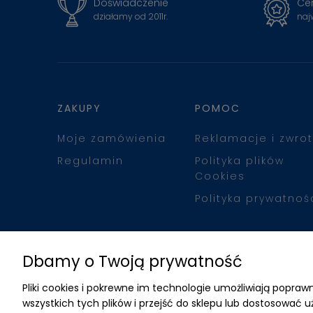
Doświadczenie
Cer
działamy od 2011r.
naj
ZAKUPY
POMOC
Moje zamówienia
Reklamacje i zwrot
Regulamin
Polityka plików
Cookies
Polityka prywatnoś
Dbamy o Twoją prywatność
Pliki cookies i pokrewne im technologie umożliwiają popr
wszystkich tych plików i przejść do sklepu lub dostosować u