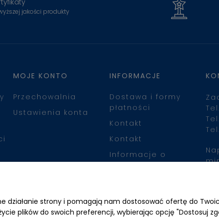
tyfikaty
wyższej jakości produkty
MOJE KONTO
INFORMACJE
KO
y
Przechowalnia
Dostawa i formy
Za
płatności
Tel
Ustawienia konta
Tel
Kontakt
Tel
ci
Kontakt
Na
Informacje o
mi
leasingu
Zn
awne działanie strony i pomagają nam dostosować ofertę do Two
życie plików do swoich preferencji, wybierając opcję "Dostosuj zg