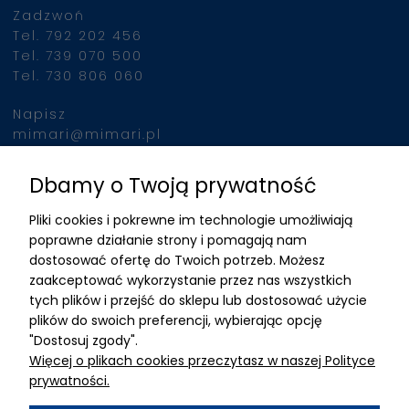
Zadzwoń
Tel. 792 202 456
Tel. 739 070 500
Tel. 730 806 060
Napisz
mimari@mimari.pl
Dbamy o Twoją prywatność
Znajdziesz nas
Pliki cookies i pokrewne im technologie umożliwiają
ADRES
poprawne działanie strony i pomagają nam
dostosować ofertę do Twoich potrzeb. Możesz
MIMARI sp z o.o.
zaakceptować wykorzystanie przez nas wszystkich
ul. Kurkowa 12
tych plików i przejść do sklepu lub dostosować użycie
50-210 Wrocław
plików do swoich preferencji, wybierając opcję
"Dostosuj zgody".
Dane rejestracyjne
Więcej o plikach cookies przeczytasz w naszej Polityce
NIP:8982325327
prywatności.
KRS: 0001195789