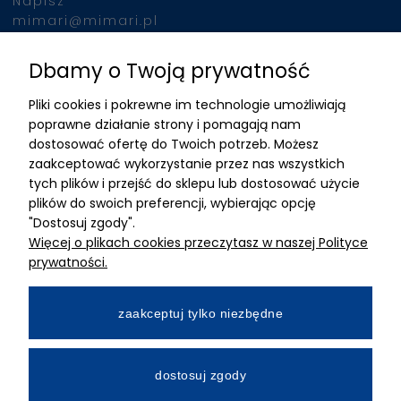
Napisz
mimari@mimari.pl
Dbamy o Twoją prywatność
Znajdziesz nas
Pliki cookies i pokrewne im technologie umożliwiają
ADRES
poprawne działanie strony i pomagają nam
dostosować ofertę do Twoich potrzeb. Możesz
MIMARI sp z o.o.
zaakceptować wykorzystanie przez nas wszystkich
ul. Kurkowa 12
tych plików i przejść do sklepu lub dostosować użycie
50-210 Wrocław
plików do swoich preferencji, wybierając opcję
"Dostosuj zgody".
Dane rejestracyjne
Więcej o plikach cookies przeczytasz w naszej Polityce
NIP:8982325327
prywatności.
KRS: 0001195789
Kapitał zakładowy 100 000,00zl
zaakceptuj tylko niezbędne
Wpłacony w całości
Numer konta bankowego
dostosuj zgody
34 2490 0005 0000 4530 9115 2213