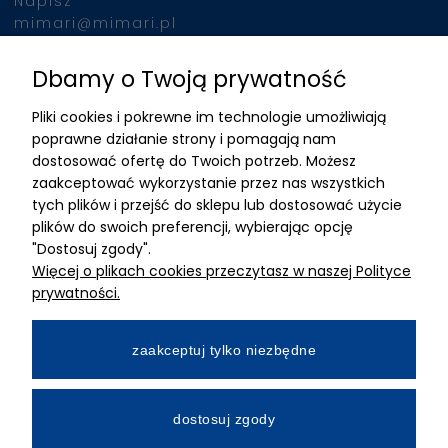
Napisz
mimari@mimari.pl
Dbamy o Twoją prywatność
Znajdziesz nas
Pliki cookies i pokrewne im technologie umożliwiają
ADRES
poprawne działanie strony i pomagają nam
dostosować ofertę do Twoich potrzeb. Możesz
MIMARI sp z o.o.
zaakceptować wykorzystanie przez nas wszystkich
ul. Kurkowa 12
tych plików i przejść do sklepu lub dostosować użycie
50-210 Wrocław
plików do swoich preferencji, wybierając opcję
"Dostosuj zgody".
Dane rejestracyjne
Więcej o plikach cookies przeczytasz w naszej Polityce
NIP:8982325327
prywatności.
KRS: 0001195789
Kapitał zakładowy 100 000,00zl
zaakceptuj tylko niezbędne
Wpłacony w całości
Numer konta bankowego
dostosuj zgody
34 2490 0005 0000 4530 9115 2213