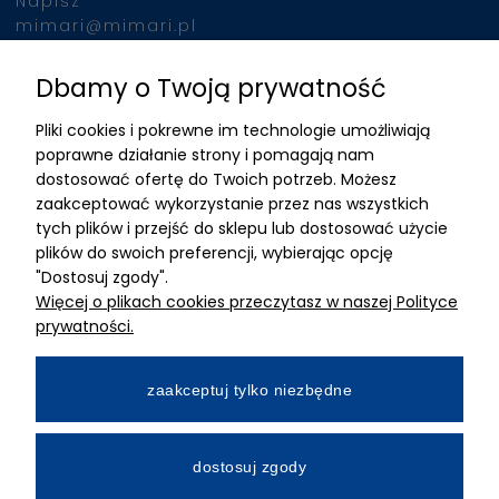
Napisz
mimari@mimari.pl
Dbamy o Twoją prywatność
Znajdziesz nas
Pliki cookies i pokrewne im technologie umożliwiają
ADRES
poprawne działanie strony i pomagają nam
dostosować ofertę do Twoich potrzeb. Możesz
MIMARI sp z o.o.
zaakceptować wykorzystanie przez nas wszystkich
ul. Kurkowa 12
tych plików i przejść do sklepu lub dostosować użycie
50-210 Wrocław
plików do swoich preferencji, wybierając opcję
"Dostosuj zgody".
Dane rejestracyjne
Więcej o plikach cookies przeczytasz w naszej Polityce
NIP:8982325327
prywatności.
KRS: 0001195789
Kapitał zakładowy 100 000,00zl
zaakceptuj tylko niezbędne
Wpłacony w całości
Numer konta bankowego
dostosuj zgody
34 2490 0005 0000 4530 9115 2213