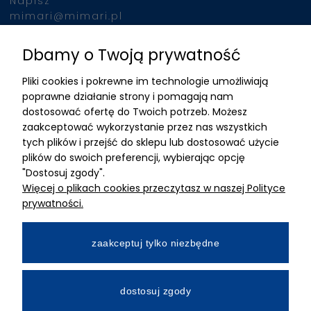
Napisz
mimari@mimari.pl
Dbamy o Twoją prywatność
Znajdziesz nas
Pliki cookies i pokrewne im technologie umożliwiają
ADRES
poprawne działanie strony i pomagają nam
dostosować ofertę do Twoich potrzeb. Możesz
MIMARI sp z o.o.
zaakceptować wykorzystanie przez nas wszystkich
ul. Kurkowa 12
tych plików i przejść do sklepu lub dostosować użycie
50-210 Wrocław
plików do swoich preferencji, wybierając opcję
"Dostosuj zgody".
Dane rejestracyjne
Więcej o plikach cookies przeczytasz w naszej Polityce
NIP:8982325327
prywatności.
KRS: 0001195789
Kapitał zakładowy 100 000,00zl
zaakceptuj tylko niezbędne
Wpłacony w całości
Numer konta bankowego
dostosuj zgody
34 2490 0005 0000 4530 9115 2213