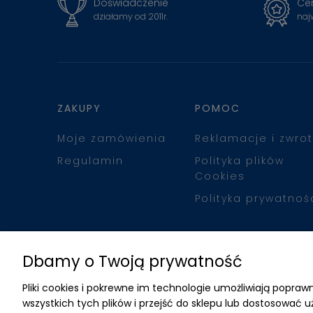
Doświadczenie
Cer
działamy od 2011r.
naj
ZAKUPY
POMOC
Moje zamówienia
Reklamacje i zwrot
Regulamin
Polityka plików
Cookies
Polityka prywatnoś
Dbamy o Twoją prywatność
Pliki cookies i pokrewne im technologie umożliwiają popr
wszystkich tych plików i przejść do sklepu lub dostosować u