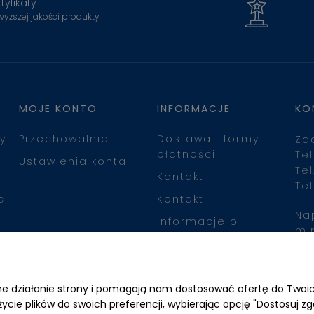
tyfikaty
wyższej jakości produkty
MOJE KONTO
INFORMACJE
KO
y
Przechowalnia
Dostawa i formy
Za
płatności
Tel
Ustawienia konta
Tel
Kontakt
Tel
ci
Kontakt
Na
Informacje o
mi
leasingu
Zn
awne działanie strony i pomagają nam dostosować ofertę do Two
życie plików do swoich preferencji, wybierając opcję "Dostosuj zg