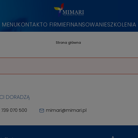
MENU
KONTAKT
O FIRMIE
FINANSOWANIE
SZKOLENIA
Strona główna
 CI DORADZĄ
 739 070 500
mimari@mimari.pl