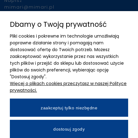
Napisz
mimari@mimari.pl
Dbamy o Twoją prywatność
Znajdziesz nas
Pliki cookies i pokrewne im technologie umożliwiają
ADRES
poprawne działanie strony i pomagają nam
dostosować ofertę do Twoich potrzeb. Możesz
MIMARI sp z o.o.
zaakceptować wykorzystanie przez nas wszystkich
ul. Kurkowa 12
tych plików i przejść do sklepu lub dostosować użycie
50-210 Wrocław
plików do swoich preferencji, wybierając opcję
"Dostosuj zgody".
Dane rejestracyjne
Więcej o plikach cookies przeczytasz w naszej Polityce
NIP:8982325327
prywatności.
KRS: 0001195789
Kapitał zakładowy 100 000,00zl
zaakceptuj tylko niezbędne
Wpłacony w całości
Numer konta bankowego
dostosuj zgody
34 2490 0005 0000 4530 9115 2213