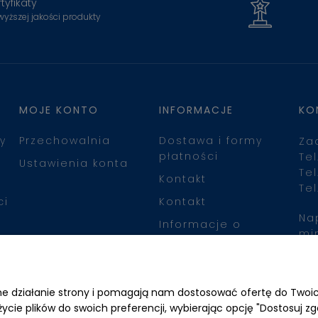
tyfikaty
wyższej jakości produkty
MOJE KONTO
INFORMACJE
KO
y
Przechowalnia
Dostawa i formy
Za
płatności
Tel
Ustawienia konta
Tel
Kontakt
Tel
ci
Kontakt
Na
Informacje o
mi
leasingu
Zn
awne działanie strony i pomagają nam dostosować ofertę do Two
życie plików do swoich preferencji, wybierając opcję "Dostosuj zg