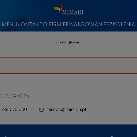
MENU
KONTAKT
O FIRMIE
FINANSOWANIE
SZKOLENIA
Strona główna
 CI DORADZĄ
 739 070 500
mimari@mimari.pl