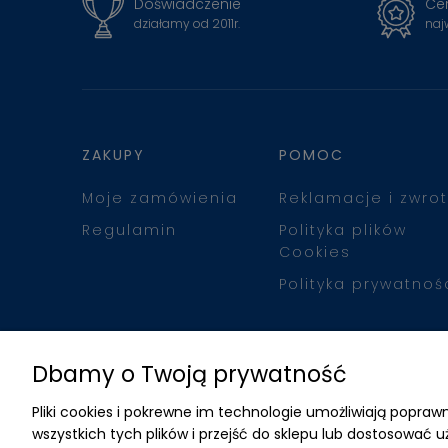
Doświadczenie
Cer
działamy od 2011r.
naj
ZAKUPY
POMOC
Moje zamówienia
Reklamacje i zwrot
Regulamin
Polityka plików
Cookies
Polityka prywatnoś
Dbamy o Twoją prywatność
Pliki cookies i pokrewne im technologie umożliwiają popr
wszystkich tych plików i przejść do sklepu lub dostosować u