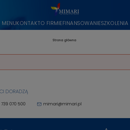
MENU
KONTAKT
O FIRMIE
FINANSOWANIE
SZKOLENIA
Strona główna
 CI DORADZĄ
 739 070 500
mimari@mimari.pl