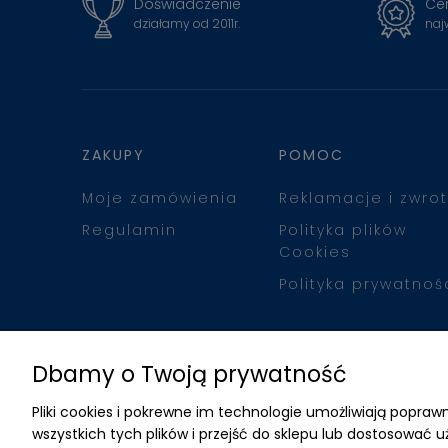
Doświadczenie
Cer
działamy od 2011r.
naj
ZAKUPY
POMOC
Moje zamówienia
Reklamacje i zwrot
Regulamin
Polityka plików
Cookies
Polityka prywatnoś
Dbamy o Twoją prywatność
Pliki cookies i pokrewne im technologie umożliwiają popr
wszystkich tych plików i przejść do sklepu lub dostosować u