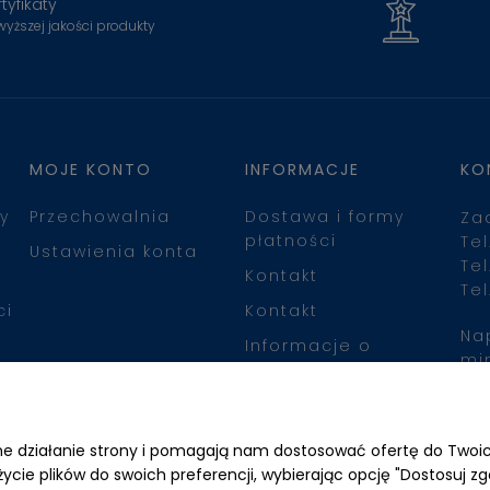
tyfikaty
wyższej jakości produkty
MOJE KONTO
INFORMACJE
KO
y
Przechowalnia
Dostawa i formy
Za
płatności
Tel
Ustawienia konta
Tel
Kontakt
Tel
ci
Kontakt
Na
Informacje o
mi
leasingu
Zn
awne działanie strony i pomagają nam dostosować ofertę do Two
życie plików do swoich preferencji, wybierając opcję "Dostosuj zg