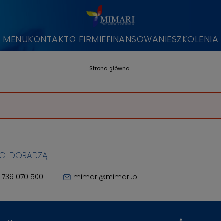
MENU
KONTAKT
O FIRMIE
FINANSOWANIE
SZKOLENIA
Strona główna
 CI DORADZĄ
 739 070 500
mimari@mimari.pl