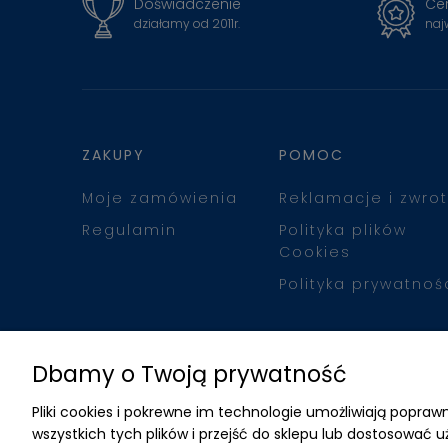
Doświadczenie
Cer
działamy od 2011r.
naj
ZAKUPY
POMOC
Moje zamówienia
Reklamacje i zwrot
Regulamin
Polityka plików
Cookies
Polityka prywatnoś
Dbamy o Twoją prywatność
Pliki cookies i pokrewne im technologie umożliwiają popr
wszystkich tych plików i przejść do sklepu lub dostosować u