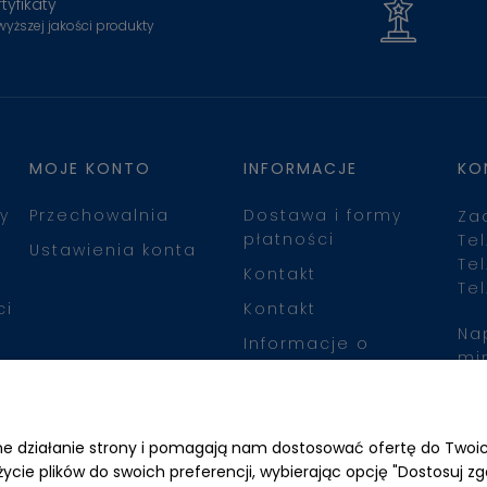
tyfikaty
wyższej jakości produkty
MOJE KONTO
INFORMACJE
KO
y
Przechowalnia
Dostawa i formy
Za
płatności
Tel
Ustawienia konta
Tel
Kontakt
Tel
ci
Kontakt
Na
Informacje o
mi
leasingu
Zn
awne działanie strony i pomagają nam dostosować ofertę do Two
życie plików do swoich preferencji, wybierając opcję "Dostosuj zg