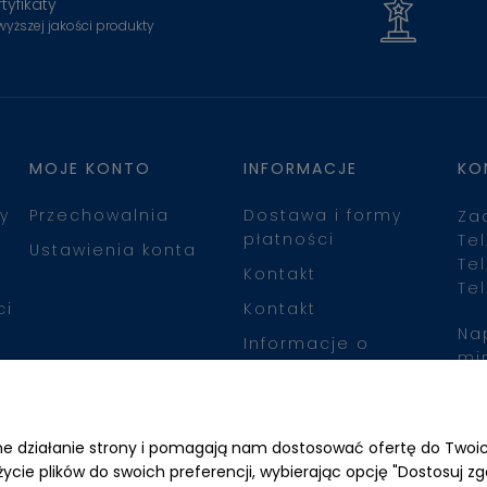
tyfikaty
wyższej jakości produkty
MOJE KONTO
INFORMACJE
KO
y
Przechowalnia
Dostawa i formy
Za
płatności
Tel
Ustawienia konta
Tel
Kontakt
Tel
ci
Kontakt
Na
Informacje o
mi
leasingu
Zn
awne działanie strony i pomagają nam dostosować ofertę do Two
życie plików do swoich preferencji, wybierając opcję "Dostosuj zg