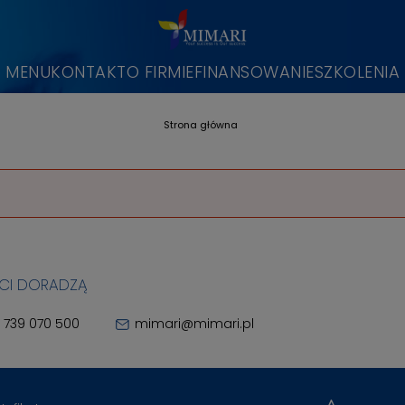
MENU
KONTAKT
O FIRMIE
FINANSOWANIE
SZKOLENIA
Strona główna
 CI DORADZĄ
 739 070 500
mimari@mimari.pl