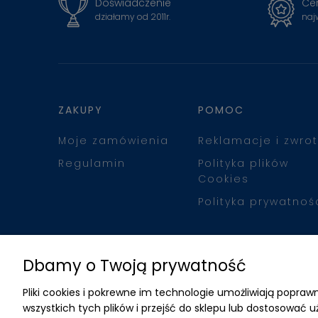
Doświadczenie
Cer
działamy od 2011r.
naj
ZAKUPY
POMOC
Moje zamówienia
Reklamacje i zwrot
Regulamin
Polityka plików
Cookies
Polityka prywatnoś
Dbamy o Twoją prywatność
Pliki cookies i pokrewne im technologie umożliwiają popr
wszystkich tych plików i przejść do sklepu lub dostosować u