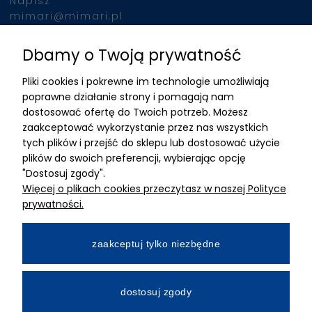
Napisz
mimari@mimari.pl
Dbamy o Twoją prywatność
Znajdziesz nas
Pliki cookies i pokrewne im technologie umożliwiają
ADRES
poprawne działanie strony i pomagają nam
dostosować ofertę do Twoich potrzeb. Możesz
MIMARI sp z o.o.
zaakceptować wykorzystanie przez nas wszystkich
ul. Kurkowa 12
tych plików i przejść do sklepu lub dostosować użycie
50-210 Wrocław
plików do swoich preferencji, wybierając opcję
"Dostosuj zgody".
Dane rejestracyjne
Więcej o plikach cookies przeczytasz w naszej Polityce
NIP:8982325327
prywatności.
KRS: 0001195789
Kapitał zakładowy 100 000,00zl
zaakceptuj tylko niezbędne
Wpłacony w całości
Numer konta bankowego
dostosuj zgody
34 2490 0005 0000 4530 9115 2213