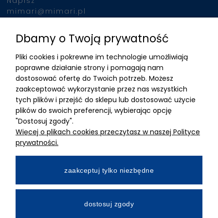
Napisz
mimari@mimari.pl
Dbamy o Twoją prywatność
Znajdziesz nas
Pliki cookies i pokrewne im technologie umożliwiają
ADRES
poprawne działanie strony i pomagają nam
dostosować ofertę do Twoich potrzeb. Możesz
MIMARI sp z o.o.
zaakceptować wykorzystanie przez nas wszystkich
ul. Kurkowa 12
tych plików i przejść do sklepu lub dostosować użycie
50-210 Wrocław
plików do swoich preferencji, wybierając opcję
"Dostosuj zgody".
Dane rejestracyjne
Więcej o plikach cookies przeczytasz w naszej Polityce
NIP:8982325327
prywatności.
KRS: 0001195789
Kapitał zakładowy 100 000,00zl
zaakceptuj tylko niezbędne
Wpłacony w całości
Numer konta bankowego
dostosuj zgody
34 2490 0005 0000 4530 9115 2213