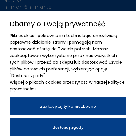
Napisz
mimari@mimari.pl
Dbamy o Twoją prywatność
Znajdziesz nas
Pliki cookies i pokrewne im technologie umożliwiają
ADRES
poprawne działanie strony i pomagają nam
dostosować ofertę do Twoich potrzeb. Możesz
MIMARI sp z o.o.
zaakceptować wykorzystanie przez nas wszystkich
ul. Kurkowa 12
tych plików i przejść do sklepu lub dostosować użycie
50-210 Wrocław
plików do swoich preferencji, wybierając opcję
"Dostosuj zgody".
Dane rejestracyjne
Więcej o plikach cookies przeczytasz w naszej Polityce
NIP:8982325327
prywatności.
KRS: 0001195789
Kapitał zakładowy 100 000,00zl
zaakceptuj tylko niezbędne
Wpłacony w całości
Numer konta bankowego
dostosuj zgody
34 2490 0005 0000 4530 9115 2213