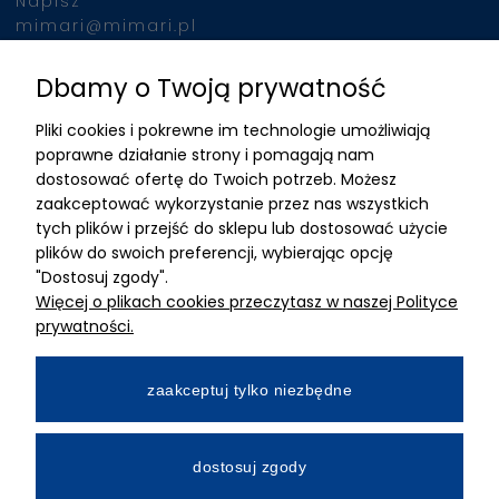
Napisz
mimari@mimari.pl
Dbamy o Twoją prywatność
Znajdziesz nas
Pliki cookies i pokrewne im technologie umożliwiają
ADRES
poprawne działanie strony i pomagają nam
dostosować ofertę do Twoich potrzeb. Możesz
MIMARI sp z o.o.
zaakceptować wykorzystanie przez nas wszystkich
ul. Kurkowa 12
tych plików i przejść do sklepu lub dostosować użycie
50-210 Wrocław
plików do swoich preferencji, wybierając opcję
"Dostosuj zgody".
Dane rejestracyjne
Więcej o plikach cookies przeczytasz w naszej Polityce
NIP:8982325327
prywatności.
KRS: 0001195789
Kapitał zakładowy 100 000,00zl
zaakceptuj tylko niezbędne
Wpłacony w całości
Numer konta bankowego
dostosuj zgody
34 2490 0005 0000 4530 9115 2213