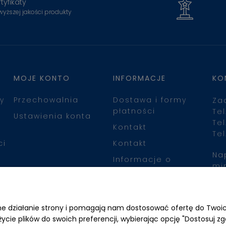
tyfikaty
wyższej jakości produkty
MOJE KONTO
INFORMACJE
KO
y
Przechowalnia
Dostawa i formy
Za
płatności
Tel
Ustawienia konta
Tel
Kontakt
Tel
ci
Kontakt
Na
Informacje o
mi
leasingu
Zn
awne działanie strony i pomagają nam dostosować ofertę do Two
życie plików do swoich preferencji, wybierając opcję "Dostosuj zg