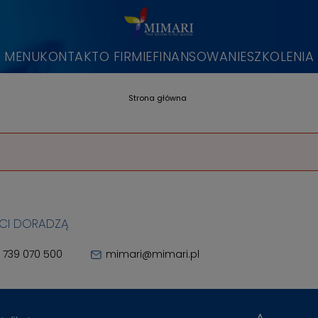
MENU
KONTAKT
O FIRMIE
FINANSOWANIE
SZKOLENIA
Strona główna
 CI DORADZĄ
 739 070 500
mimari@mimari.pl