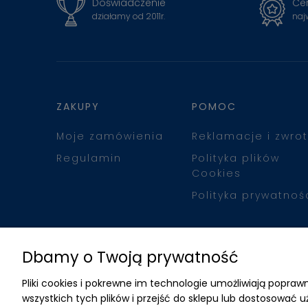
Doświadczenie
Cer
działamy od 2011r.
naj
ZAKUPY
POMOC
Moje zamówienia
Reklamacje i zwrot
Regulamin
Polityka plików
Cookies
Polityka prywatnoś
Dbamy o Twoją prywatność
Pliki cookies i pokrewne im technologie umożliwiają popr
wszystkich tych plików i przejść do sklepu lub dostosować u