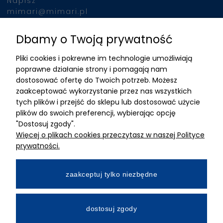
Napisz
mimari@mimari.pl
Dbamy o Twoją prywatność
Znajdziesz nas
Pliki cookies i pokrewne im technologie umożliwiają
ADRES
poprawne działanie strony i pomagają nam
dostosować ofertę do Twoich potrzeb. Możesz
MIMARI sp z o.o.
zaakceptować wykorzystanie przez nas wszystkich
ul. Kurkowa 12
tych plików i przejść do sklepu lub dostosować użycie
50-210 Wrocław
plików do swoich preferencji, wybierając opcję
"Dostosuj zgody".
Dane rejestracyjne
Więcej o plikach cookies przeczytasz w naszej Polityce
NIP:8982325327
prywatności.
KRS: 0001195789
Kapitał zakładowy 100 000,00zl
zaakceptuj tylko niezbędne
Wpłacony w całości
Numer konta bankowego
dostosuj zgody
34 2490 0005 0000 4530 9115 2213