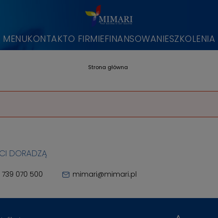
MENU
KONTAKT
O FIRMIE
FINANSOWANIE
SZKOLENIA
Strona główna
 CI DORADZĄ
 739 070 500
mimari@mimari.pl