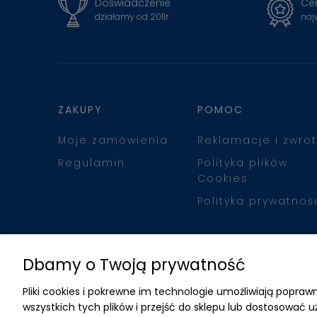
Doświadczenie
Cer
działamy od 2011r.
naj
ZAKUPY
POMOC
Moje zamówienia
Reklamacje i zwrot
Regulamin
Polityka plików
Cookies
Polityka prywatnoś
Dbamy o Twoją prywatność
Pliki cookies i pokrewne im technologie umożliwiają popr
wszystkich tych plików i przejść do sklepu lub dostosować u