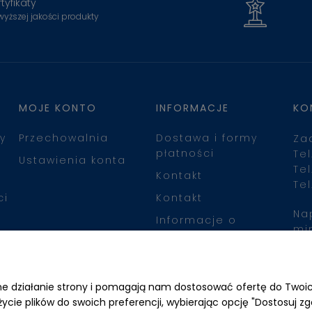
tyfikaty
wyższej jakości produkty
MOJE KONTO
INFORMACJE
KO
y
Przechowalnia
Dostawa i formy
Za
płatności
Tel
Ustawienia konta
Tel
Kontakt
Tel
ci
Kontakt
Na
Informacje o
mi
leasingu
Zn
awne działanie strony i pomagają nam dostosować ofertę do Two
życie plików do swoich preferencji, wybierając opcję "Dostosuj zg