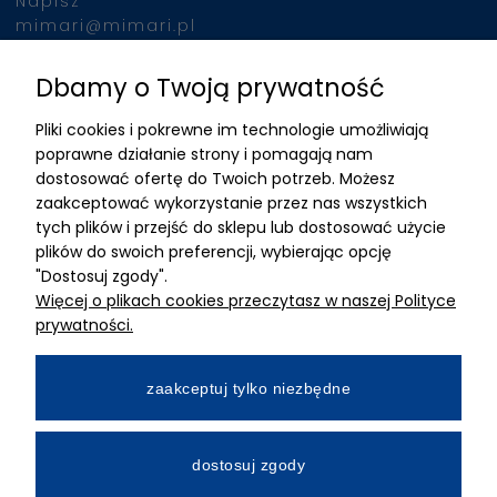
Napisz
mimari@mimari.pl
Dbamy o Twoją prywatność
Znajdziesz nas
Pliki cookies i pokrewne im technologie umożliwiają
ADRES
poprawne działanie strony i pomagają nam
dostosować ofertę do Twoich potrzeb. Możesz
MIMARI sp z o.o.
zaakceptować wykorzystanie przez nas wszystkich
ul. Kurkowa 12
tych plików i przejść do sklepu lub dostosować użycie
50-210 Wrocław
plików do swoich preferencji, wybierając opcję
"Dostosuj zgody".
Dane rejestracyjne
Więcej o plikach cookies przeczytasz w naszej Polityce
NIP:8982325327
prywatności.
KRS: 0001195789
Kapitał zakładowy 100 000,00zl
zaakceptuj tylko niezbędne
Wpłacony w całości
Numer konta bankowego
dostosuj zgody
34 2490 0005 0000 4530 9115 2213