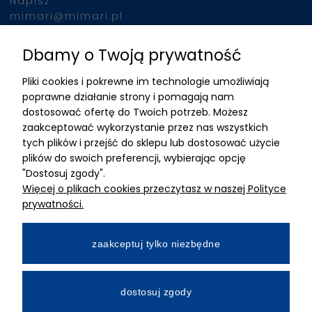
Napisz
mimari@mimari.pl
Dbamy o Twoją prywatność
Znajdziesz nas
Pliki cookies i pokrewne im technologie umożliwiają
ADRES
poprawne działanie strony i pomagają nam
dostosować ofertę do Twoich potrzeb. Możesz
MIMARI sp z o.o.
zaakceptować wykorzystanie przez nas wszystkich
ul. Kurkowa 12
tych plików i przejść do sklepu lub dostosować użycie
50-210 Wrocław
plików do swoich preferencji, wybierając opcję
"Dostosuj zgody".
Dane rejestracyjne
Więcej o plikach cookies przeczytasz w naszej Polityce
NIP:8982325327
prywatności.
KRS: 0001195789
Kapitał zakładowy 100 000,00zl
zaakceptuj tylko niezbędne
Wpłacony w całości
Numer konta bankowego
dostosuj zgody
34 2490 0005 0000 4530 9115 2213