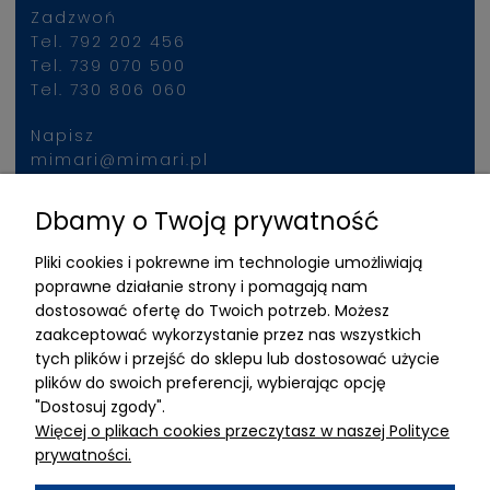
Zadzwoń
Tel. 792 202 456
Tel. 739 070 500
Tel. 730 806 060
Napisz
mimari@mimari.pl
Dbamy o Twoją prywatność
Znajdziesz nas
Pliki cookies i pokrewne im technologie umożliwiają
ADRES
poprawne działanie strony i pomagają nam
dostosować ofertę do Twoich potrzeb. Możesz
MIMARI sp z o.o.
zaakceptować wykorzystanie przez nas wszystkich
ul. Kurkowa 12
tych plików i przejść do sklepu lub dostosować użycie
50-210 Wrocław
plików do swoich preferencji, wybierając opcję
"Dostosuj zgody".
Dane rejestracyjne
Więcej o plikach cookies przeczytasz w naszej Polityce
NIP:8982325327
prywatności.
KRS: 0001195789