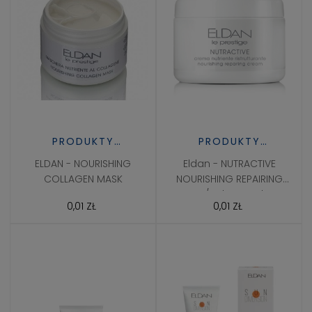
PRODUKTY
PRODUKTY
PROFESJONALNE
PROFESJONALNE
ELDAN - NOURISHING
Eldan - NUTRACTIVE
COLLAGEN MASK
NOURISHING REPAIRING
CREAM/Odżywczy krem
0,01 ZŁ
0,01 ZŁ
naprawczy 250ml